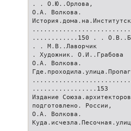
. . О.Ю..Орлова,
О.А. Волкова.
История.дома.на.Институтск
..........................
............150 . . О.В..Б
. . М.В..Лаворчик
. Художник. О.И..Грабова
О.А. Волкова.
Где.проходила.улица.Пропаг
..........................
.................153
Издание Союза.архитекторов
подготовлено. России,
О.А. Волкова.
Куда.исчезла.Песочная.улиц
..........................