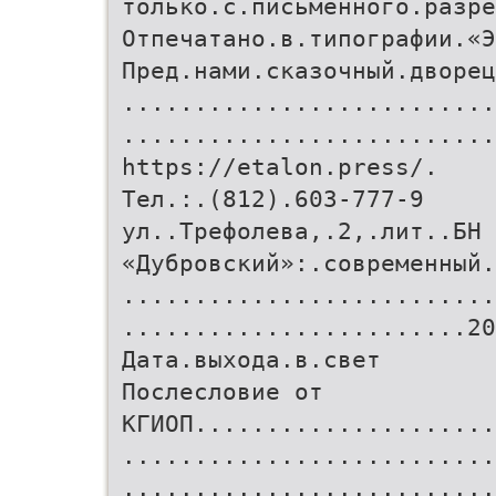
только.с.письменного.разре
Отпечатано.в.типографии.«Э
Пред.нами.сказочный.дворец
..........................
.........................
https://etalon.press/.
Тел.:.(812).603-777-9
ул..Трефолева,.2,.лит..БН
«Дубровский»:.современный.
..........................
........................20
Дата.выхода.в.свет
Послесловие от
КГИОП.....................
..........................
..........................