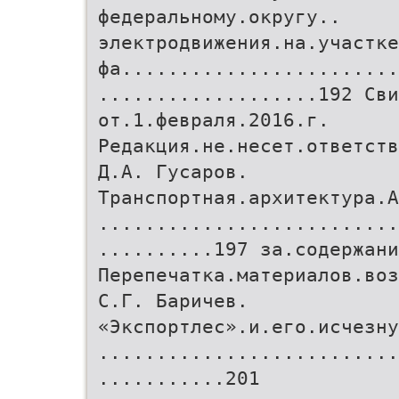
федеральному.округу..
электродвижения.на.участке
фа........................
...................192 Сви
от.1.февраля.2016.г.
Редакция.не.несет.ответств
Д.А. Гусаров.
Транспортная.архитектура.А
..........................
..........197 за.содержани
Перепечатка.материалов.воз
C.Г. Баричев.
«Экспортлес».и.его.исчезну
..........................
...........201