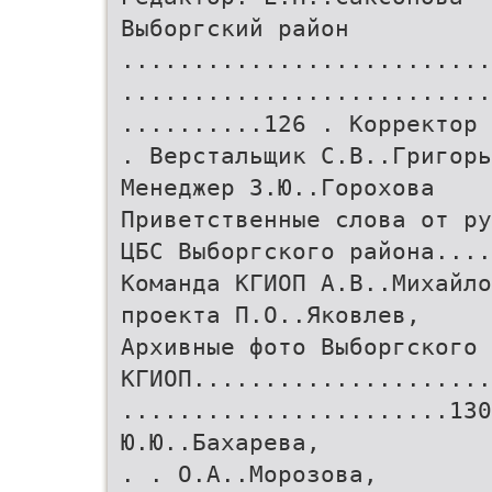
Выборгский район
..........................
..........................
..........126 . Корректор 
. Верстальщик С.В..Григорь
Менеджер З.Ю..Горохова
Приветственные слова от ру
ЦБС Выборгского района....
Команда КГИОП А.В..Михайло
проекта П.О..Яковлев,
Архивные фото Выборгского 
КГИОП.....................
.......................130
Ю.Ю..Бахарева,
. . О.А..Морозова,