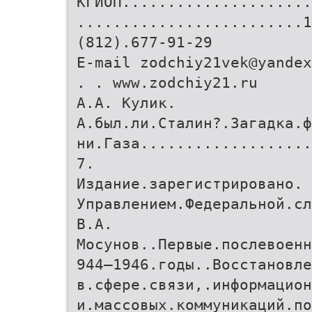
КГИОП.....................
.........................1
(812).677-91-29
E-mail zodchiy21vek@yandex
. . www.zodchiy21.ru
А.А. Кулик.
А.был.ли.Сталин?.Загадка.ф
ни.Газа...................
7.
Издание.зарегистрировано.
Управлением.Федеральной.сл
В.А.
Мосунов..Первые.послевоенн
944–1946.годы..Восстановле
в.сфере.связи,.информацион
и.массовых.коммуникаций.по