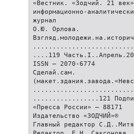
«Вестник. «Зодчий. 21 век»
информационно-аналитически
журнал
О.Ю. Орлова.
Взгляд.молодежи.на.историч
..........................
....119 Часть.I..Апрель.20
ISSN – 2070-6774
Сделай.сам.
(макет.здания.завода.«Невс
..........................
.................121 Подпи
«Пресса России» – 88171
Издательство «ЗОДЧИЙ»®
Главный редактор С.Д..Митя
Редактор. Е.Н..Саксонова